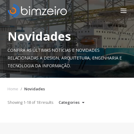
S
k
i
p
t
Novidades
o
c
o
CONFIRA AS ÚLTIMAS NOTÍCIAS E NOVIDADES
n
RELACIONADAS A DESIGN, ARQUITETURA, ENGENHARIA E
t
TECNOLOGIA DA INFORMAÇÃO.
e
n
t
Home
/
Novidades
Showing 1-18 of 18 results
Categories